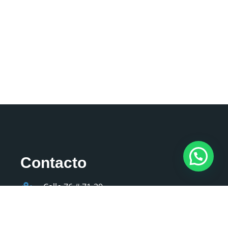
Contacto
Calle 76 # 71-39
Bogotá-Colombia
(+57) 3005728383