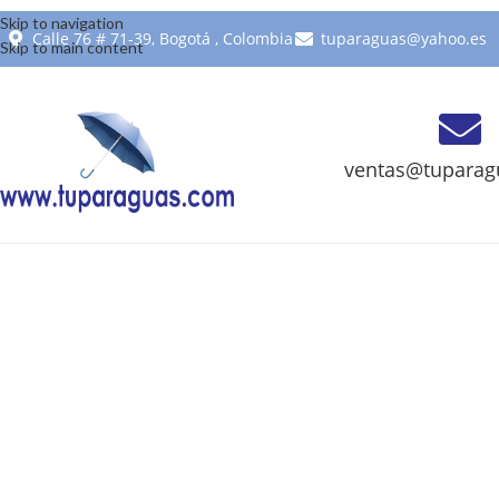
Skip to navigation
Calle 76 # 71-39, Bogotá , Colombia
tuparaguas@yahoo.es
Skip to main content
ventas@tuparag