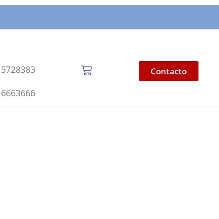
 5728383
Contacto
 6663666