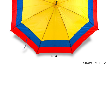
Show
9
12