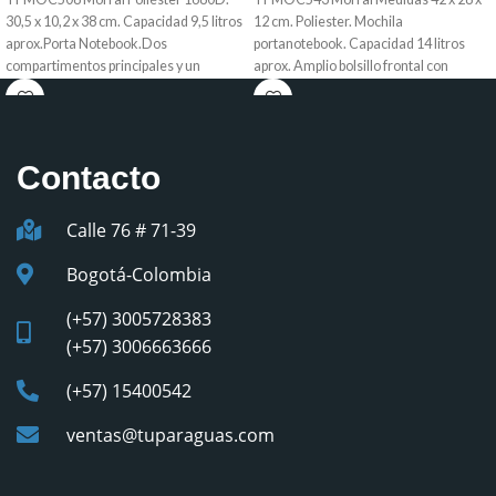
30,5 x 10,2 x 38 cm. Capacidad 9,5 litros
12 cm. Poliester. Mochila
aprox.Porta Notebook.Dos
portanotebook. Capacidad 14 litros
compartimentos principales y un
aprox. Amplio bolsillo frontal con
compartimento
Contacto
Calle 76 # 71-39
Bogotá-Colombia
(+57) 3005728383
(+57) 3006663666
(+57) 15400542
ventas@tuparaguas.com