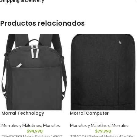
Productos relacionados
Morral Technology
Morral Computer
Morrales y Maletines
,
Morrales
Morrales y Maletines
,
Morrales
$
94,990
$
79,990
TPMOC508 Morral Poliéster 1680D.
TPMOC543 Morral Medidas 42 x 28 x